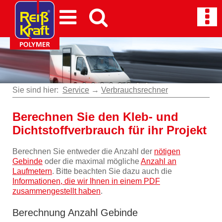
Sie sind hier:
Service
→
Verbrauchsrechner
Berechnen Sie den Kleb- und
Dichtstoffverbrauch für ihr Projekt
Berechnen Sie entweder die Anzahl der
nötigen
Gebinde
oder die maximal mögliche
Anzahl an
Laufmetern
. Bitte beachten Sie dazu auch die
Informationen, die wir Ihnen in einem PDF
zusammengestellt haben
.
Berechnung Anzahl Gebinde