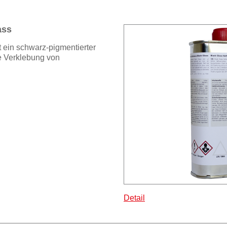
ass
st ein schwarz-pigmentierter
die Verklebung von
Detail