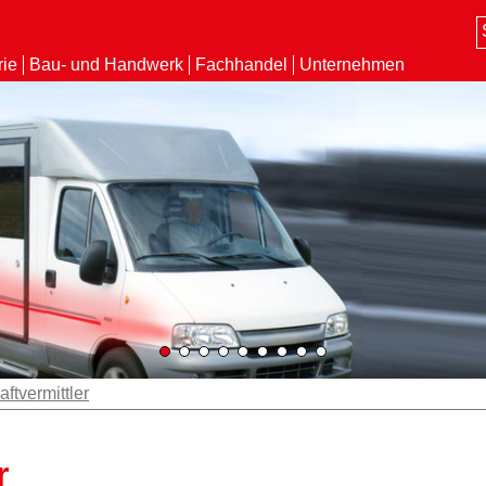
rie
Bau- und Handwerk
Fachhandel
Unternehmen
aftvermittler
r