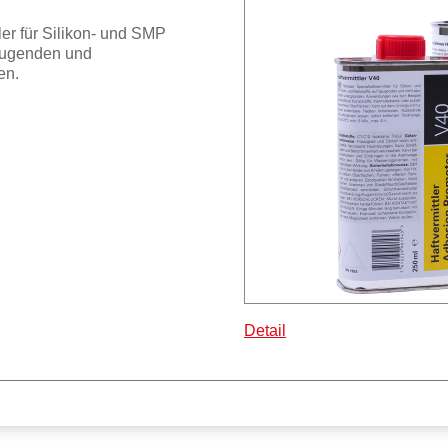
ler für Silikon- und SMP
saugenden und
en.
Detail